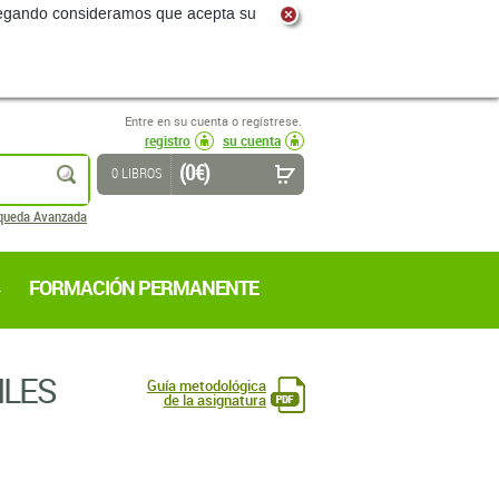
navegando consideramos que acepta su
Entre en su cuenta o regístrese.
registro
su cuenta
(0 €)
buscar
0 LIBROS
queda Avanzada
FORMACIÓN PERMANENTE
ILES
Guía metodológica
de la asignatura