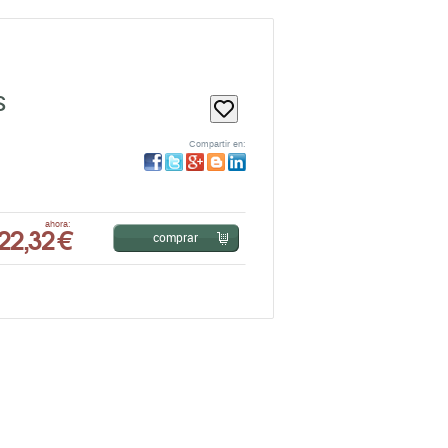
S
Compartir en:
22,32 €
ahora:
comprar