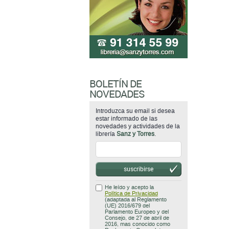
BOLETÍN DE
NOVEDADES
Introduzca su email si desea
estar informado de las
novedades y actividades de la
librería
Sanz y Torres
.
suscribirse
He leído y acepto la
Política de Privacidad
(adaptada al Reglamento
(UE) 2016/679 del
Parlamento Europeo y del
Consejo, de 27 de abril de
2016, mas conocido como