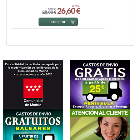
26,60 €
ahora:
antes:
28,00 €
comprar