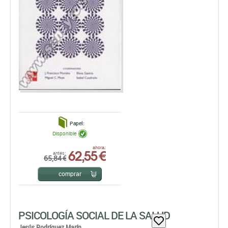
Papel:
Disponible
62,55 €
ahora:
antes:
65,84 €
comprar
PSICOLOGÍA SOCIAL DE LA SALUD
Jesús Rodríguez Marín