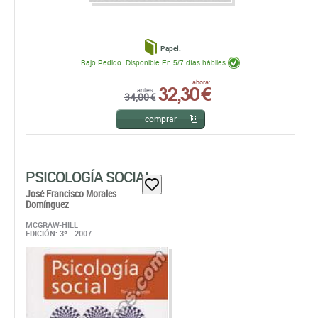
Papel:
Bajo Pedido. Disponible En 5/7 días hábiles
32,30 €
ahora:
antes:
34,00 €
comprar
PSICOLOGÍA SOCIAL
José Francisco Morales
Domínguez
MCGRAW-HILL
EDICIÓN: 3ª - 2007