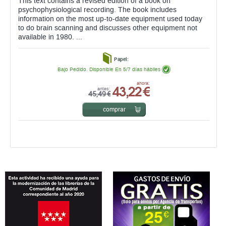
This text contains a revised edition of a book on
psychophysiological recording. The book includes
information on the most up-to-date equipment used today
to do brain scanning and discusses other equipment not
available in 1980. ...
Papel:
Bajo Pedido. Disponible En 5/7 días hábiles
43,22 €
ahora:
antes:
45,49 €
comprar