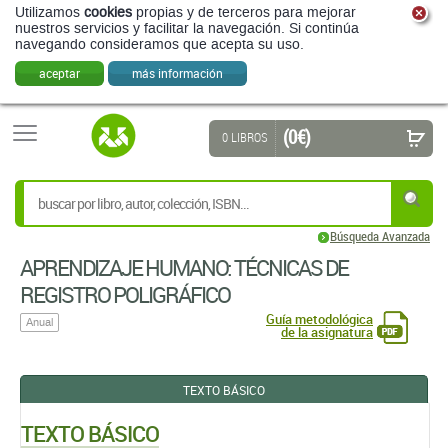
Utilizamos
cookies
propias y de terceros para mejorar
nuestros servicios y facilitar la navegación. Si continúa
navegando consideramos que acepta su uso.
aceptar
más información
(0 €)
0 LIBROS
Búsqueda Avanzada
APRENDIZAJE HUMANO: TÉCNICAS DE
REGISTRO POLIGRÁFICO
Guía metodológica
Anual
de la asignatura
TEXTO BÁSICO
TEXTO BÁSICO