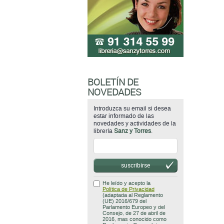
BOLETÍN DE
NOVEDADES
Introduzca su email si desea
estar informado de las
novedades y actividades de la
librería
Sanz y Torres
.
suscribirse
He leído y acepto la
Política de Privacidad
(adaptada al Reglamento
(UE) 2016/679 del
Parlamento Europeo y del
Consejo, de 27 de abril de
2016, mas conocido como