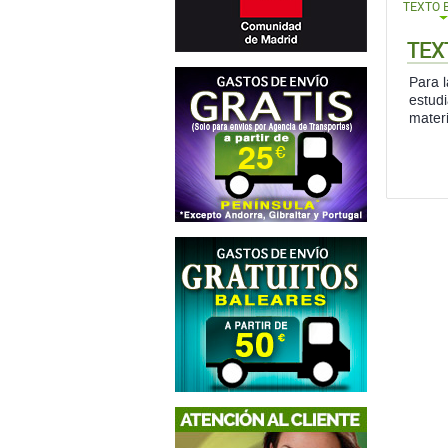
TEXTO 
TEX
Para l
estud
materi