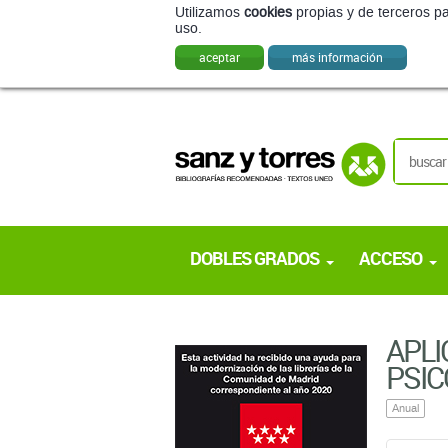
Utilizamos
cookies
propias y de terceros pa
uso.
aceptar
más información
DOBLES GRADOS
ACCESO
APLI
PSIC
Anual