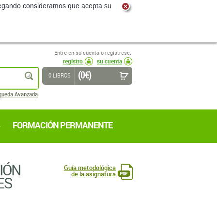
navegando consideramos que acepta su
Entre en su cuenta o regístrese.
registro
su cuenta
(0 €)
buscar
0 LIBROS
queda Avanzada
FORMACIÓN PERMANENTE
CIÓN
Guía metodológica
de la asignatura
ES