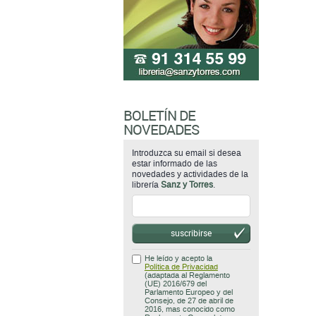
BOLETÍN DE
NOVEDADES
Introduzca su email si desea
estar informado de las
novedades y actividades de la
librería
Sanz y Torres
.
suscribirse
He leído y acepto la
Política de Privacidad
(adaptada al Reglamento
(UE) 2016/679 del
Parlamento Europeo y del
Consejo, de 27 de abril de
2016, mas conocido como