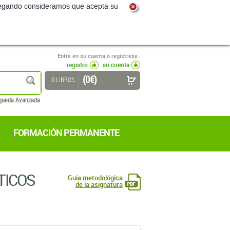
navegando consideramos que acepta su
Entre en su cuenta o regístrese.
registro
su cuenta
(0 €)
buscar
0 LIBROS
queda Avanzada
FORMACIÓN PERMANENTE
TICOS
Guía metodológica
de la asignatura