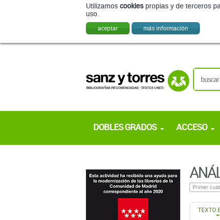
Utilizamos
cookies
propias y de terceros pa
uso.
aceptar
más información
DOBLES GRADOS
ACCESO
ANÁL
Primer cuat
TEXTO 