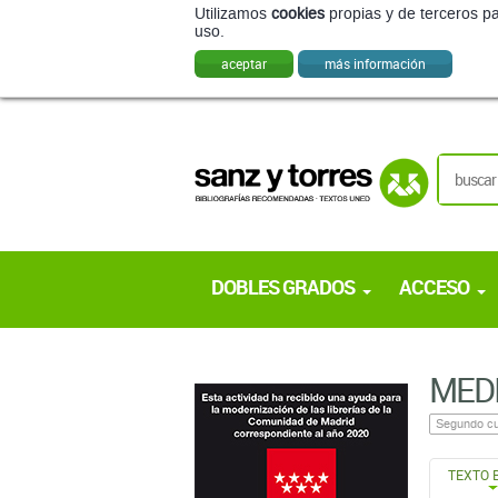
Utilizamos
cookies
propias y de terceros pa
uso.
aceptar
más información
DOBLES GRADOS
ACCESO
MEDI
Segundo cu
TEXTO 