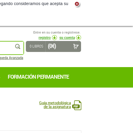
navegando consideramos que acepta su
Entre en su cuenta o regístrese.
registro
su cuenta
(0 €)
buscar
0 LIBROS
queda Avanzada
FORMACIÓN PERMANENTE
Guía metodológica
de la asignatura