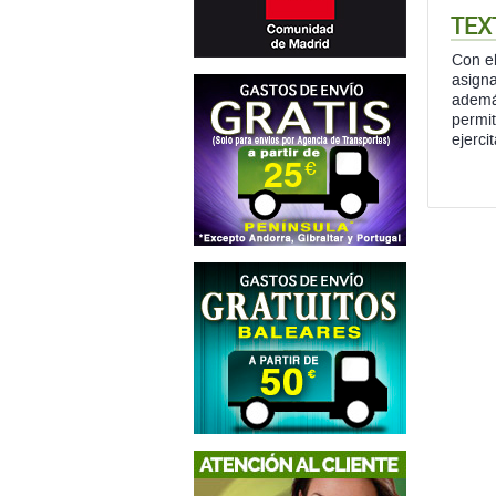
TEX
Con el
asigna
además
permit
ejerci