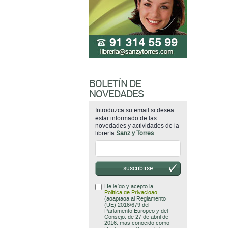
BOLETÍN DE
NOVEDADES
Introduzca su email si desea
estar informado de las
novedades y actividades de la
librería
Sanz y Torres
.
suscribirse
He leído y acepto la
Política de Privacidad
(adaptada al Reglamento
(UE) 2016/679 del
Parlamento Europeo y del
Consejo, de 27 de abril de
2016, mas conocido como