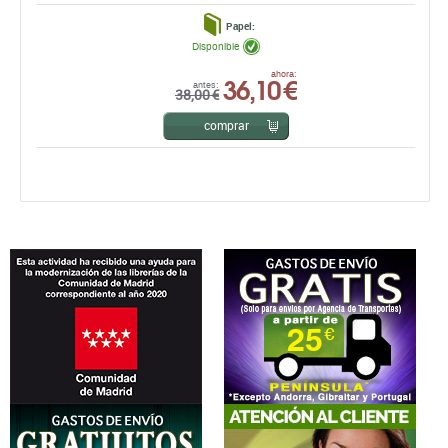
Papel:
Disponible
36,10 €
ahora:
antes:
38,00 €
comprar