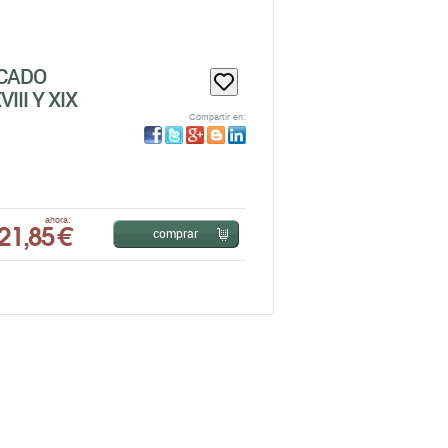
RCADO
III Y XIX
Compartir en:
21,85 €
ahora:
comprar