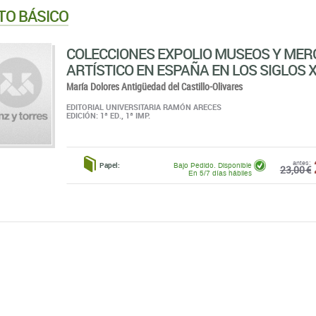
TO BÁSICO
COLECCIONES EXPOLIO MUSEOS Y ME
ARTÍSTICO EN ESPAÑA EN LOS SIGLOS XV
María Dolores Antigüedad del Castillo-Olivares
EDITORIAL UNIVERSITARIA RAMÓN ARECES
EDICIÓN: 1ª ED., 1ª IMP.
antes:
Papel:
Bajo Pedido. Disponible
23,00 €
En 5/7 días hábiles