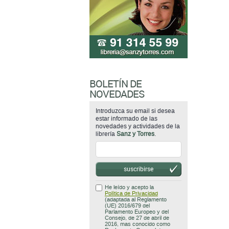
BOLETÍN DE
NOVEDADES
Introduzca su email si desea
estar informado de las
novedades y actividades de la
librería
Sanz y Torres
.
suscribirse
He leído y acepto la
Política de Privacidad
(adaptada al Reglamento
(UE) 2016/679 del
Parlamento Europeo y del
Consejo, de 27 de abril de
2016, mas conocido como