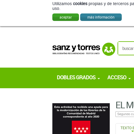
Utilizamos
cookies
propias y de terceros pa
uso.
aceptar
más información
DOBLES GRADOS
ACCESO
EL M
Segundo cu
TEXTO 