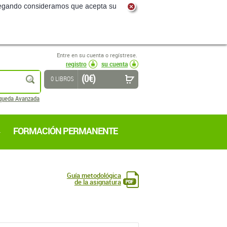
navegando consideramos que acepta su
Entre en su cuenta o regístrese.
registro
su cuenta
(0 €)
buscar
0 LIBROS
queda Avanzada
FORMACIÓN PERMANENTE
Guía metodológica
de la asignatura