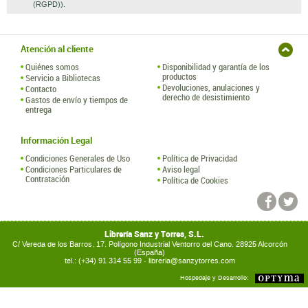
(RGPD)).
Atención al cliente
Quiénes somos
Disponibilidad y garantía de los
productos
Servicio a Bibliotecas
Devoluciones, anulaciones y
Contacto
derecho de desistimiento
Gastos de envío y tiempos de
entrega
Información Legal
Condiciones Generales de Uso
Política de Privacidad
Condiciones Particulares de
Aviso legal
Contratación
Política de Cookies
Librería Sanz y Torres, S.L.
C/ Vereda de los Barros, 17. Polígono Industrial Ventorro del Cano. 28925 Alcorcón
(España)
tel.: (+34) 91 314 55 99 ·
libreria@sanzytorres.com
Hospedaje y Desarrollo: