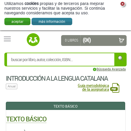
Utilizamos
cookies
propias y de terceros para mejorar
nuestros servicios y facilitar la navegación. Si continúa
navegando consideramos que acepta su uso.
aceptar
más información
(0 €)
0 LIBROS
Búsqueda Avanzada
INTRODUCCIÓN A LA LENGUA CATALANA
Guía metodológica
Anual
de la asignatura
TEXTO BÁSICO
TEXTO BÁSICO