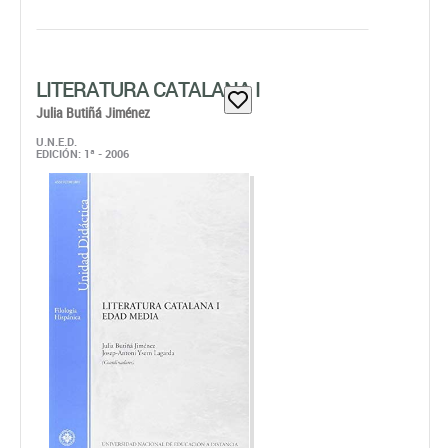
LITERATURA CATALANA I
Julia Butiñá Jiménez
U.N.E.D.
EDICIÓN: 1ª - 2006