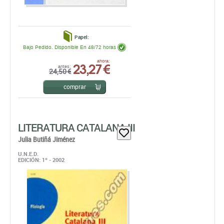
Papel:
Bajo Pedido. Disponible En 48/72 horas
23,27 €
ahora:
antes:
24,50 €
comprar
LITERATURA CATALANA III
Julia Butiñá Jiménez
U.N.E.D.
EDICIÓN: 1º - 2002