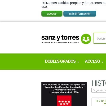
Utilizamos
cookies
propias y de terceros pa
uso.
aceptar
más información
DOBLES GRADOS
ACCESO
HIST
Segundo cu
TEXTO 