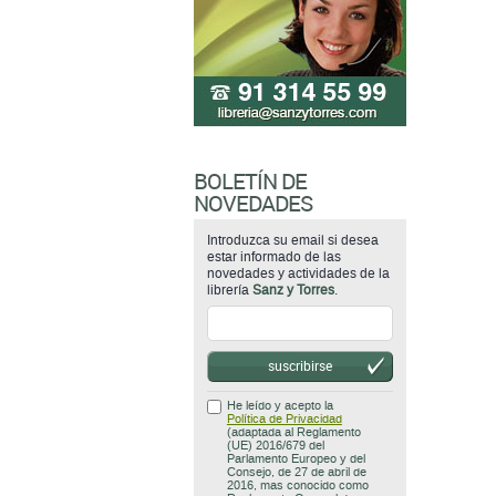
BOLETÍN DE
NOVEDADES
Introduzca su email si desea
estar informado de las
novedades y actividades de la
librería
Sanz y Torres
.
suscribirse
He leído y acepto la
Política de Privacidad
(adaptada al Reglamento
(UE) 2016/679 del
Parlamento Europeo y del
Consejo, de 27 de abril de
2016, mas conocido como