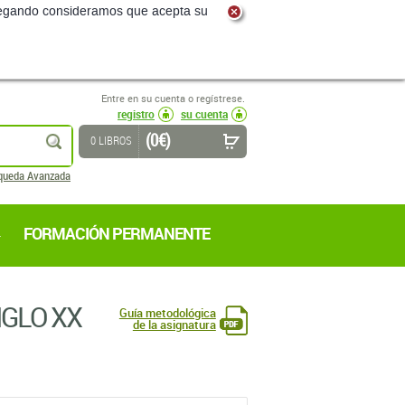
navegando consideramos que acepta su
Entre en su cuenta o regístrese.
registro
su cuenta
(0 €)
buscar
0 LIBROS
queda Avanzada
FORMACIÓN PERMANENTE
IGLO XX
Guía metodológica
de la asignatura