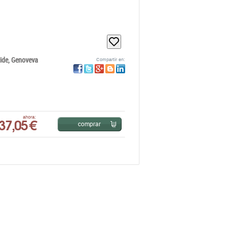
aide,
Genoveva
Compartir en:
37,05 €
ahora:
comprar