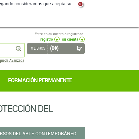
navegando consideramos que acepta su
Entre en su cuenta o regístrese.
registro
su cuenta
(0 €)
buscar
0 LIBROS
queda Avanzada
FORMACIÓN PERMANENTE
ROTECCIÓN DEL
URSOS DEL ARTE CONTEMPORÁNEO