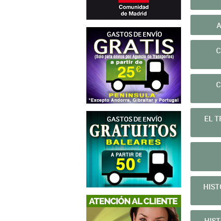
C
C
EL T
HIST
HIST