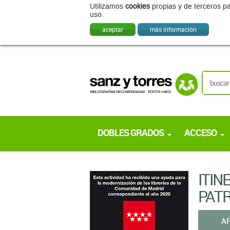
Utilizamos
cookies
propias y de terceros pa
uso.
aceptar
más información
DOBLES GRADOS
ACCESO
ITIN
PATR
A