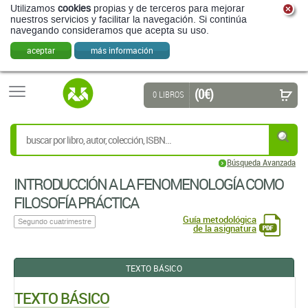
Utilizamos
cookies
propias y de terceros para mejorar
nuestros servicios y facilitar la navegación. Si continúa
navegando consideramos que acepta su uso.
aceptar
más información
(0 €)
0 LIBROS
Búsqueda Avanzada
INTRODUCCIÓN A LA FENOMENOLOGÍA COMO
FILOSOFÍA PRÁCTICA
Guía metodológica
Segundo cuatrimestre
de la asignatura
TEXTO BÁSICO
TEXTO BÁSICO