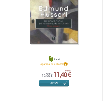
Papel:
Agotado en editorial
11,40 €
ahora:
antes:
12,00 €
avisar