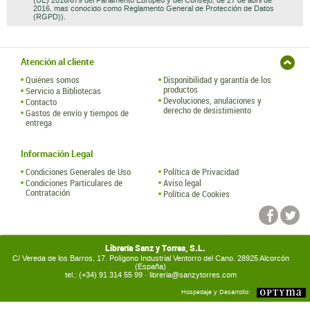
(UE) 2016/679 del Parlamento Europeo y del Consejo, de 27 de abril de
2016, mas conocido como Reglamento General de Protección de Datos
(RGPD)).
Atención al cliente
Quiénes somos
Disponibilidad y garantía de los
productos
Servicio a Bibliotecas
Devoluciones, anulaciones y
Contacto
derecho de desistimiento
Gastos de envío y tiempos de
entrega
Información Legal
Condiciones Generales de Uso
Política de Privacidad
Condiciones Particulares de
Aviso legal
Contratación
Política de Cookies
Librería Sanz y Torres, S.L.
C/ Vereda de los Barros, 17. Polígono Industrial Ventorro del Cano. 28925 Alcorcón
(España)
tel.: (+34) 91 314 55 99 ·
libreria@sanzytorres.com
Hospedaje y Desarrollo: