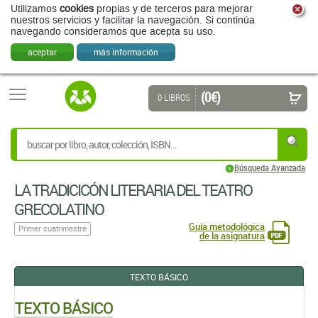
Utilizamos
cookies
propias y de terceros para mejorar
nuestros servicios y facilitar la navegación. Si continúa
navegando consideramos que acepta su uso.
aceptar
más información
(0 €)
0 LIBROS
Búsqueda Avanzada
LA TRADICICÓN LITERARIA DEL TEATRO
GRECOLATINO
Guía metodológica
Primer cuatrimestre
de la asignatura
TEXTO BÁSICO
TEXTO BÁSICO