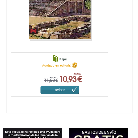
Papel:
Agotado en editorial
10,93 €
ahora:
antes:
11,50 €
avisar