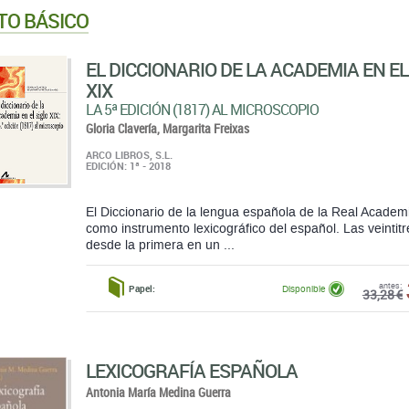
TO BÁSICO
EL DICCIONARIO DE LA ACADEMIA EN EL
XIX
LA 5ª EDICIÓN (1817) AL MICROSCOPIO
Gloria Clavería,
Margarita Freixas
ARCO LIBROS, S.L.
EDICIÓN: 1ª - 2018
El Diccionario de la lengua española de la Real Acade
como instrumento lexicográfico del español. Las veintitr
desde la primera en un ...
antes:
Papel:
Disponible
33,28 €
LEXICOGRAFÍA ESPAÑOLA
Antonia María Medina Guerra