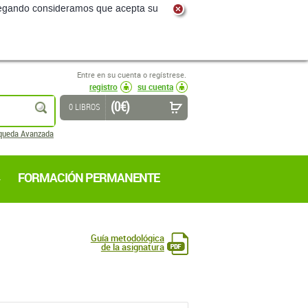
navegando consideramos que acepta su
Entre en su cuenta o regístrese.
registro
su cuenta
(0 €)
buscar
0 LIBROS
queda Avanzada
FORMACIÓN PERMANENTE
Guía metodológica
de la asignatura