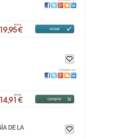
19,95 €
ahora:
avisar
Compartir en:
14,91 €
ahora:
comprar
ÍA DE LA