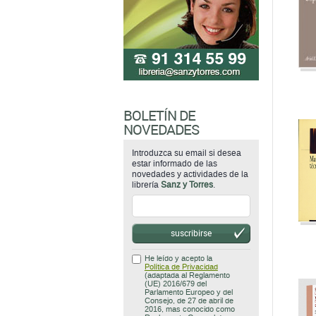
BOLETÍN DE
NOVEDADES
Introduzca su email si desea
estar informado de las
novedades y actividades de la
librería
Sanz y Torres
.
suscribirse
He leído y acepto la
Política de Privacidad
(adaptada al Reglamento
(UE) 2016/679 del
Parlamento Europeo y del
Consejo, de 27 de abril de
2016, mas conocido como