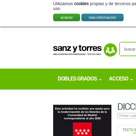
Utilizamos
cookies
propias y de terceros pa
uso.
aceptar
más información
DOBLES GRADOS
ACCESO
DICC
Primer cuat
TEXTO 