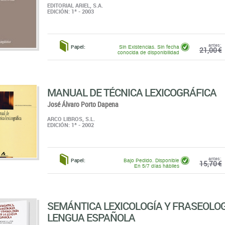
EDITORIAL ARIEL, S.A.
EDICIÓN: 1ª - 2003
antes:
Papel:
Sin Existencias. Sin fecha
21,00 €
conocida de disponibilidad
MANUAL DE TÉCNICA LEXICOGRÁFICA
José Álvaro Porto Dapena
ARCO LIBROS, S.L.
EDICIÓN: 1ª - 2002
antes:
Papel:
Bajo Pedido. Disponible
15,70 €
En 5/7 días hábiles
SEMÁNTICA LEXICOLOGÍA Y FRASEOLOG
LENGUA ESPAÑOLA