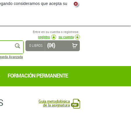
navegando consideramos que acepta su
Entre en su cuenta o regístrese.
registro
su cuenta
(0 €)
buscar
0 LIBROS
queda Avanzada
FORMACIÓN PERMANENTE
S
Guía metodológica
de la asignatura