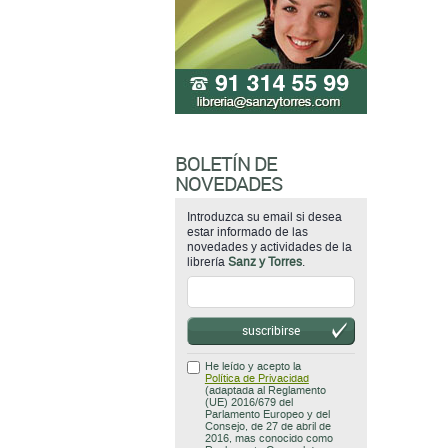
BOLETÍN DE
NOVEDADES
Introduzca su email si desea
estar informado de las
novedades y actividades de la
librería
Sanz y Torres
.
suscribirse
He leído y acepto la
Política de Privacidad
(adaptada al Reglamento
(UE) 2016/679 del
Parlamento Europeo y del
Consejo, de 27 de abril de
2016, mas conocido como