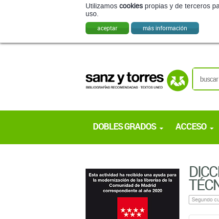
Utilizamos
cookies
propias y de terceros pa
uso.
aceptar
más información
DOBLES GRADOS
ACCESO
DICC
TÉCN
Segundo cu