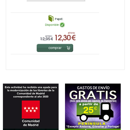
Papel:
Disponible
12,30 €
ahora:
antes:
12,95 €
comprar