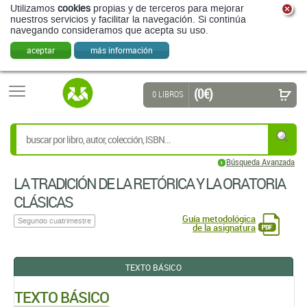
Utilizamos
cookies
propias y de terceros para mejorar
nuestros servicios y facilitar la navegación. Si continúa
navegando consideramos que acepta su uso.
aceptar
más información
(0 €)
0 LIBROS
Búsqueda Avanzada
LA TRADICIÓN DE LA RETÓRICA Y LA ORATORIA
CLÁSICAS
Guía metodológica
Segundo cuatrimestre
de la asignatura
TEXTO BÁSICO
TEXTO BÁSICO