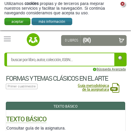
Utilizamos
cookies
propias y de terceros para mejorar
nuestros servicios y facilitar la navegación. Si continúa
navegando consideramos que acepta su uso.
aceptar
más información
(0 €)
0 LIBROS
Búsqueda Avanzada
FORMAS Y TEMAS CLÁSICOS EN EL ARTE
Guía metodológica
Primer cuatrimestre
de la asignatura
TEXTO BÁSICO
TEXTO BÁSICO
Consultar guía de la asignatura.