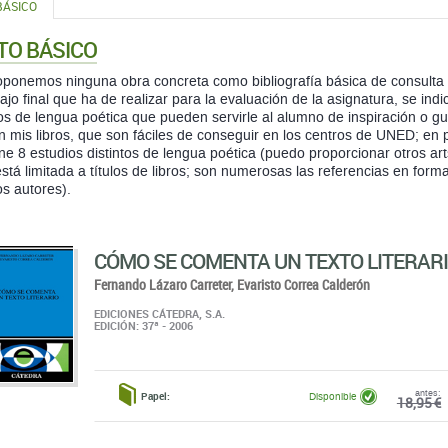
BÁSICO
TO BÁSICO
ponemos ninguna obra concreta como bibliografía básica de consulta 
bajo final que ha de realizar para la evaluación de la asignatura, se ind
os de lengua poética que pueden servirle al alumno de inspiración o g
on mis libros, que son fáciles de conseguir en los centros de UNED; en
ne 8 estudios distintos de lengua poética (puedo proporcionar otros art
está limitada a títulos de libros; son numerosas las referencias en forma
s autores).
CÓMO SE COMENTA UN TEXTO LITERAR
Fernando Lázaro Carreter,
Evaristo Correa Calderón
EDICIONES CÁTEDRA, S.A.
EDICIÓN: 37ª - 2006
antes:
Papel:
Disponible
18,95 €