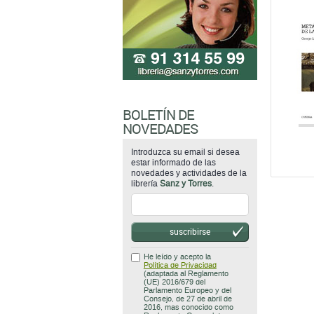
BOLETÍN DE
NOVEDADES
Introduzca su email si desea
estar informado de las
novedades y actividades de la
librería
Sanz y Torres
.
suscribirse
He leído y acepto la
Política de Privacidad
(adaptada al Reglamento
(UE) 2016/679 del
Parlamento Europeo y del
Consejo, de 27 de abril de
2016, mas conocido como