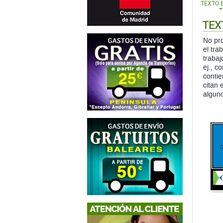
TEXTO 
TEX
No pro
el tra
trabaj
ej., c
contie
citan 
alguno