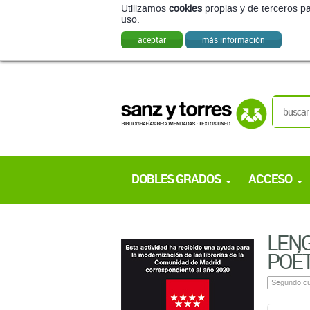
Utilizamos
cookies
propias y de terceros pa
uso.
aceptar
más información
DOBLES GRADOS
ACCESO
LENG
POÉT
Segundo cu