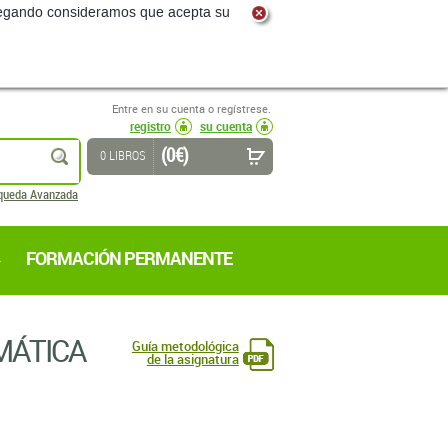
navegando consideramos que acepta su
Entre en su cuenta o regístrese.
registro
su cuenta
(0 €)
buscar
0 LIBROS
queda Avanzada
FORMACIÓN PERMANENTE
MÁTICA
Guía metodológica
de la asignatura