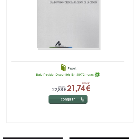
Papel:
Bajo Pedido. Disponible En 48/72 horas
21,74 €
ahora:
antes:
22,88 €
comprar