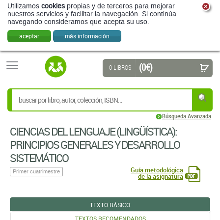
Utilizamos
cookies
propias y de terceros para mejorar
nuestros servicios y facilitar la navegación. Si continúa
navegando consideramos que acepta su uso.
aceptar
más información
(0 €)
0 LIBROS
Búsqueda Avanzada
CIENCIAS DEL LENGUAJE (LINGÜÍSTICA):
PRINCIPIOS GENERALES Y DESARROLLO
SISTEMÁTICO
Guía metodológica
Primer cuatrimestre
de la asignatura
TEXTO BÁSICO
TEXTOS RECOMENDADOS