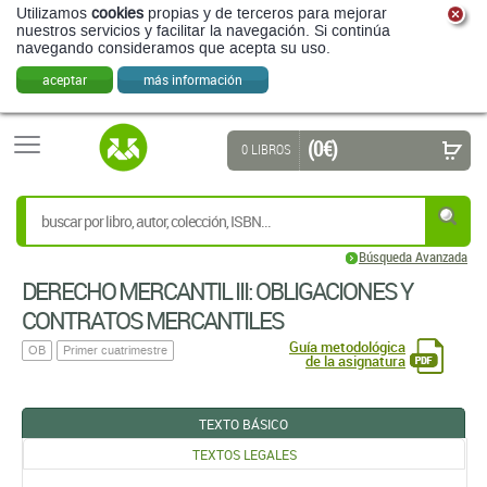
Utilizamos
cookies
propias y de terceros para mejorar
nuestros servicios y facilitar la navegación. Si continúa
navegando consideramos que acepta su uso.
aceptar
más información
(0 €)
0 LIBROS
Búsqueda Avanzada
DERECHO MERCANTIL III: OBLIGACIONES Y
CONTRATOS MERCANTILES
Guía metodológica
OB
Primer cuatrimestre
de la asignatura
TEXTO BÁSICO
TEXTOS LEGALES