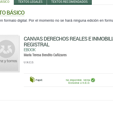
BÁSICO
TEXTOS LEGALES
TEXTOS RECOMENDADOS
TO BÁSICO
en formato digital. Por el momento no se hará ninguna edición en form
CANVAS DERECHOS REALES E INMOBILI
REGISTRAL
EBOOK
María Teresa Bendito Cañizares
U.N.E.D.
Papel:
No disponible. Venta
Exclusiva U.N.E.D.