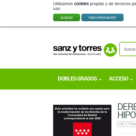
Utilizamos
cookies
propias y de terceros pa
uso.
aceptar
más información
DOBLES GRADOS
ACCESO
DERE
HIPO
OB
Prim