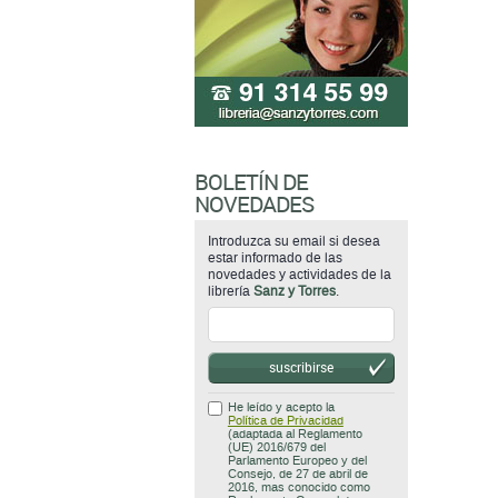
BOLETÍN DE
NOVEDADES
Introduzca su email si desea
estar informado de las
novedades y actividades de la
librería
Sanz y Torres
.
suscribirse
He leído y acepto la
Política de Privacidad
(adaptada al Reglamento
(UE) 2016/679 del
Parlamento Europeo y del
Consejo, de 27 de abril de
2016, mas conocido como