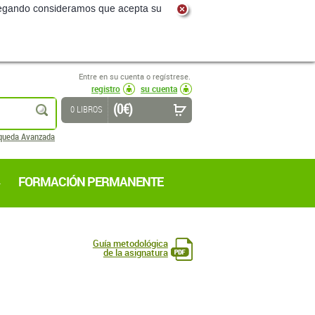
navegando consideramos que acepta su
Entre en su cuenta o regístrese.
registro
su cuenta
(0 €)
buscar
0 LIBROS
queda Avanzada
FORMACIÓN PERMANENTE
Guía metodológica
de la asignatura