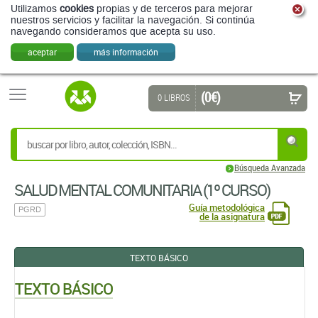
Utilizamos
cookies
propias y de terceros para mejorar
nuestros servicios y facilitar la navegación. Si continúa
navegando consideramos que acepta su uso.
aceptar
más información
(0 €)
0 LIBROS
Búsqueda Avanzada
SALUD MENTAL COMUNITARIA (1º CURSO)
Guía metodológica
PGRD
de la asignatura
TEXTO BÁSICO
TEXTO BÁSICO