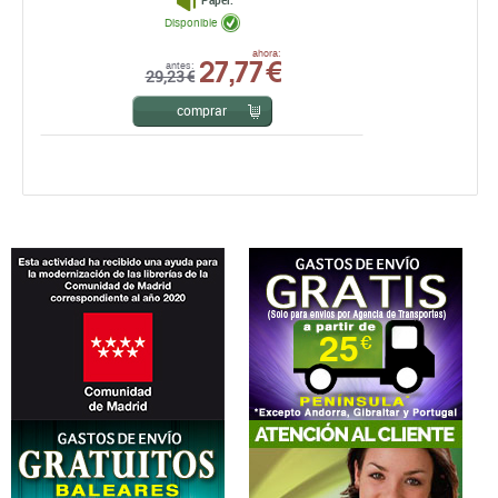
Papel:
Disponible
27,77 €
ahora:
antes:
29,23 €
comprar