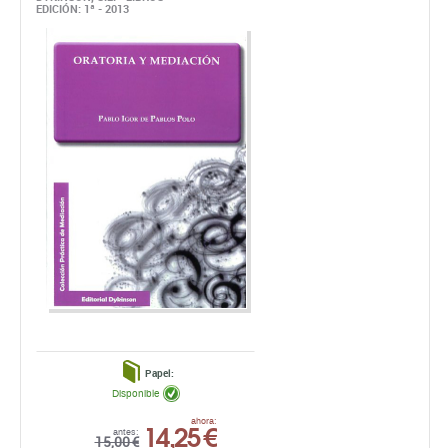
EDICIÓN: 1ª - 2013
Papel:
Disponible
14,25 €
ahora:
antes:
15,00 €