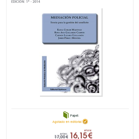
EDICIÓN: 1ª - 2014
Papel:
Agotado en editorial
16,15 €
ahora:
antes:
17,00 €