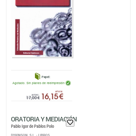
Papel:
Agotado. Sin planes de reeimpresión
16,15 €
ahora:
antes:
17,00 €
ORATORIA Y MEDIACIÓN
Pablo Igor de Pablos Polo
DYKINSON, S.L. - LIBROS