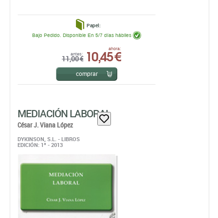
Papel:
Bajo Pedido. Disponible En 5/7 días hábiles
10,45 €
ahora:
antes:
11,00 €
comprar
MEDIACIÓN LABORAL
César J. Viana López
DYKINSON, S.L. - LIBROS
EDICIÓN: 1ª - 2013