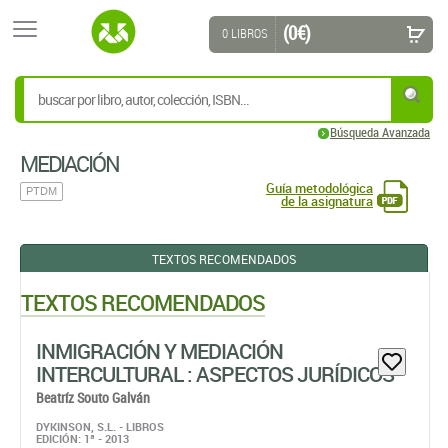
(0 €)
0 LIBROS
Búsqueda Avanzada
MEDIACIÓN
Guía metodológica
PTDM
de la asignatura
TEXTOS RECOMENDADOS
TEXTOS RECOMENDADOS
INMIGRACIÓN Y MEDIACIÓN
INTERCULTURAL : ASPECTOS JURÍDICOS
Beatríz Souto Galván
DYKINSON, S.L. - LIBROS
EDICIÓN: 1ª - 2013