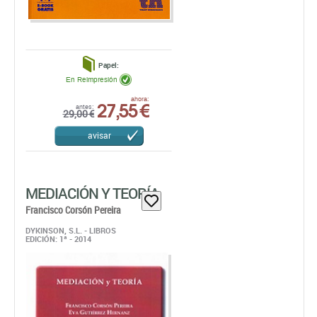
Papel:
En Reimpresión
27,55 €
ahora:
antes:
29,00 €
avisar
MEDIACIÓN Y TEORÍA
Francisco Corsón Pereira
DYKINSON, S.L. - LIBROS
EDICIÓN: 1ª - 2014