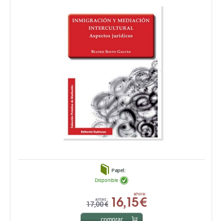
Papel:
Disponible
16,15 €
ahora:
antes:
17,00 €
comprar