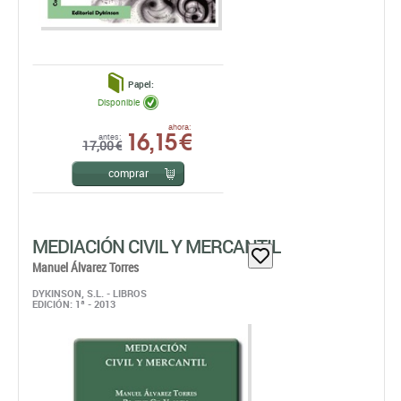
Papel:
Disponible
16,15 €
ahora:
antes:
17,00 €
comprar
MEDIACIÓN CIVIL Y MERCANTIL
Manuel Álvarez Torres
DYKINSON, S.L. - LIBROS
EDICIÓN: 1ª - 2013