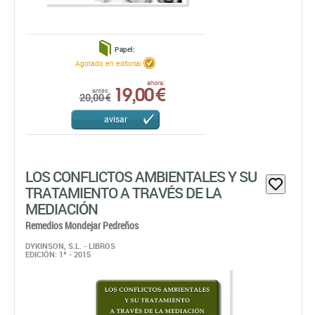
Papel:
Agotado en editorial
19,00 €
ahora:
antes:
20,00 €
avisar
LOS CONFLICTOS AMBIENTALES Y SU
TRATAMIENTO A TRAVÉS DE LA
MEDIACIÓN
Remedios Mondejar Pedreños
DYKINSON, S.L. - LIBROS
EDICIÓN: 1ª - 2015