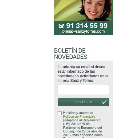
BOLETÍN DE
NOVEDADES
Introduzca su email si desea
estar informado de las
novedades y actividades de la
librería
Sanz y Torres
.
suscribirse
He leído y acepto la
Política de Privacidad
(adaptada al Reglamento
(UE) 2016/679 del
Parlamento Europeo y del
Consejo, de 27 de abril de
2016, mas conocido como