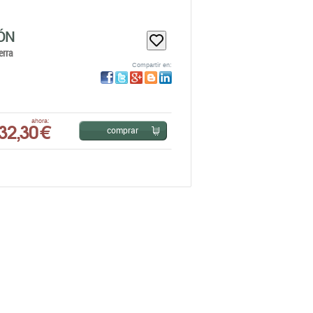
ÓN
erra
Compartir en:
32,30 €
ahora:
comprar