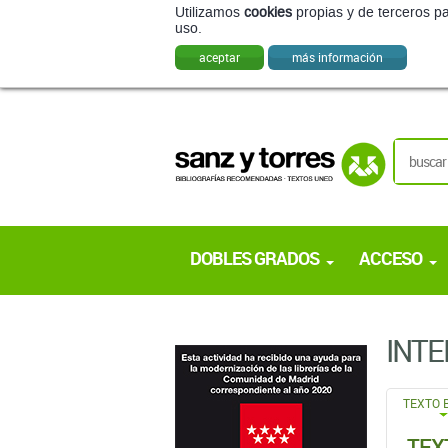
Utilizamos
cookies
propias y de terceros pa
uso.
aceptar
más información
DOBLES GRADOS
ACCESO
INTE
TEXTO 
TEX