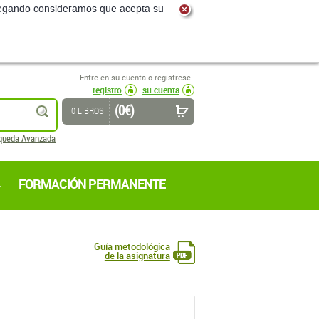
navegando consideramos que acepta su
Entre en su cuenta o regístrese.
registro
su cuenta
(0 €)
buscar
0 LIBROS
queda Avanzada
FORMACIÓN PERMANENTE
Guía metodológica
de la asignatura