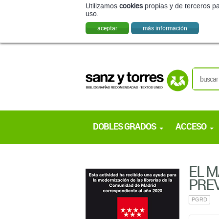
Utilizamos
cookies
propias y de terceros pa
uso.
aceptar
más información
DOBLES GRADOS
ACCESO
EL M
PREV
PGRD