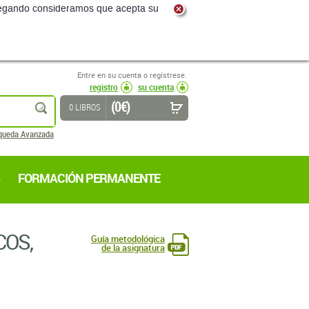
navegando consideramos que acepta su
Entre en su cuenta o regístrese.
registro
su cuenta
(0 €)
buscar
0 LIBROS
queda Avanzada
FORMACIÓN PERMANENTE
COS,
Guía metodológica
de la asignatura