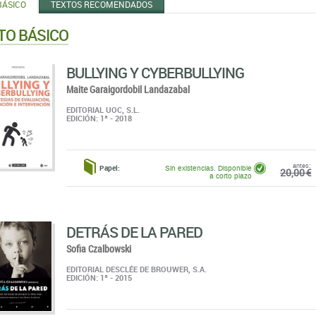
BÁSICO
TEXTOS RECOMENDADOS
TO BÁSICO
BULLYING Y CYBERBULLYING
Maite Garaigordobil Landazabal
EDITORIAL UOC, S.L.
EDICIÓN: 1ª - 2018
antes:
Papel:
Sin existencias. Disponible
20,00 €
a corto plazo
DETRÁS DE LA PARED
Sofia Czalbowski
EDITORIAL DESCLÉE DE BROUWER, S.A.
EDICIÓN: 1ª - 2015