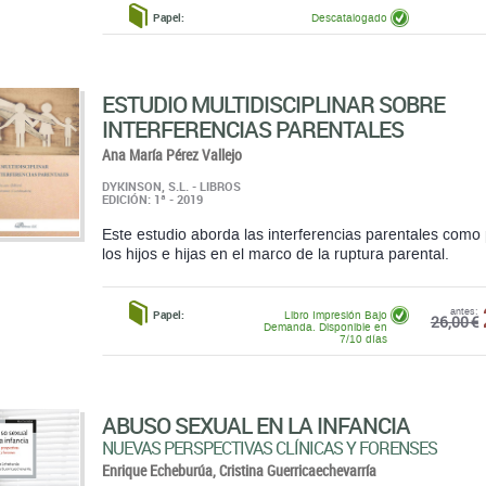
Papel:
Descatalogado
ESTUDIO MULTIDISCIPLINAR SOBRE
INTERFERENCIAS PARENTALES
Ana María Pérez Vallejo
DYKINSON, S.L. - LIBROS
EDICIÓN: 1ª - 2019
Este estudio aborda las interferencias parentales como
los hijos e hijas en el marco de la ruptura parental.
antes:
Papel:
Libro Impresión Bajo
26,00 €
Demanda. Disponible en
7/10 días
ABUSO SEXUAL EN LA INFANCIA
NUEVAS PERSPECTIVAS CLÍNICAS Y FORENSES
Enrique Echeburúa,
Cristina Guerricaechevarría