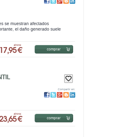
es se muestran afectados
ortante, el daño generado suele
17,95 €
ahora:
comprar
TIL
Compartir en:
23,65 €
ahora:
comprar