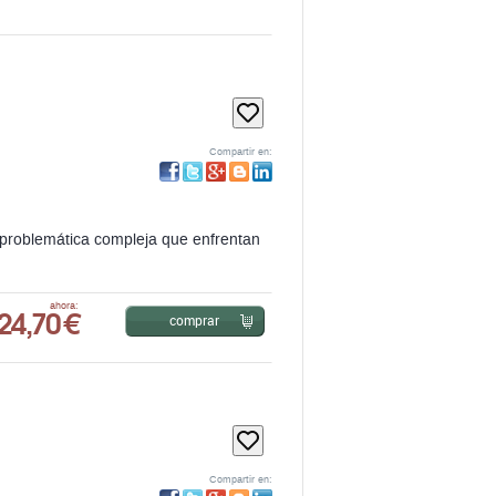
Compartir en:
 problemática compleja que enfrentan
24,70 €
ahora:
comprar
Compartir en: