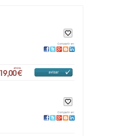
Compartir en:
19,00 €
ahora:
avisar
Compartir en: