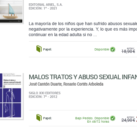
EDITORIAL ARIEL, S.A.
EDICIÓN: 1ª - 2021
La mayoría de los niños que han sufrido abusos sexual
negativamente por la experiencia. Y, lo que es más imp
continuar en la edad adulta si no ...
antes:
Papel:
Disponible
18,90 €
MALOS TRATOS Y ABUSO SEXUAL INFAN
José Cantón Duarte,
Rosario Cortés Arboleda
SIGLO XXI EDITORES
EDICIÓN: 7ª - 2012
antes:
Papel:
Bajo Pedido. Disponible
24,90 €
En 48/72 horas