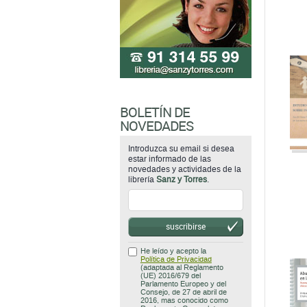
BOLETÍN DE
NOVEDADES
Introduzca su email si desea
estar informado de las
novedades y actividades de la
librería
Sanz y Torres
.
suscribirse
He leído y acepto la
Política de Privacidad
(adaptada al Reglamento
(UE) 2016/679 del
Parlamento Europeo y del
Consejo, de 27 de abril de
2016, mas conocido como