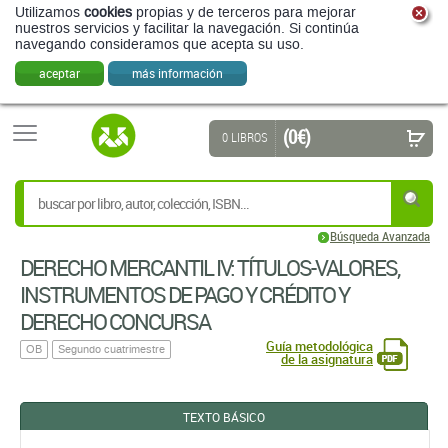
Utilizamos
cookies
propias y de terceros para mejorar
nuestros servicios y facilitar la navegación. Si continúa
navegando consideramos que acepta su uso.
aceptar
más información
(0 €)
0 LIBROS
Búsqueda Avanzada
DERECHO MERCANTIL IV: TÍTULOS-VALORES,
INSTRUMENTOS DE PAGO Y CRÉDITO Y
DERECHO CONCURSA
Guía metodológica
OB
Segundo cuatrimestre
de la asignatura
TEXTO BÁSICO