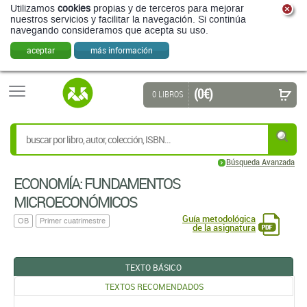
Utilizamos
cookies
propias y de terceros para mejorar
nuestros servicios y facilitar la navegación. Si continúa
navegando consideramos que acepta su uso.
aceptar
más información
(0 €)
0 LIBROS
Búsqueda Avanzada
ECONOMÍA: FUNDAMENTOS
MICROECONÓMICOS
Guía metodológica
OB
Primer cuatrimestre
de la asignatura
TEXTO BÁSICO
TEXTOS RECOMENDADOS