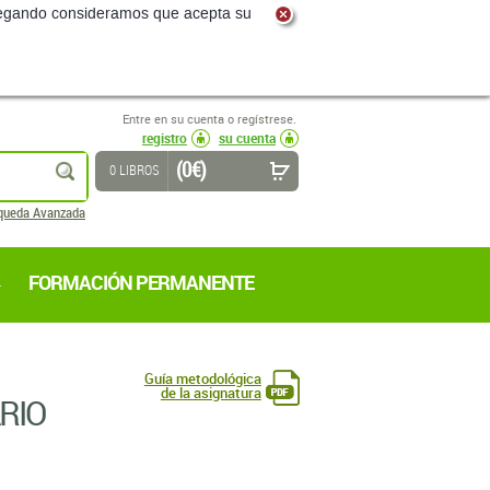
navegando consideramos que acepta su
Entre en su cuenta o regístrese.
registro
su cuenta
(0 €)
buscar
0 LIBROS
queda Avanzada
FORMACIÓN PERMANENTE
Guía metodológica
de la asignatura
RIO