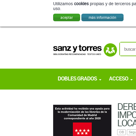
Utilizamos
cookies
propias y de terceros pa
uso.
aceptar
más información
DOBLES GRADOS
ACCESO
DERE
IMPO
LOC
OB
Segu