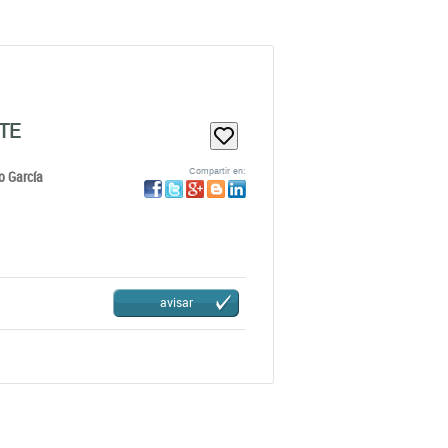
TE
Compartir en:
to García
avisar