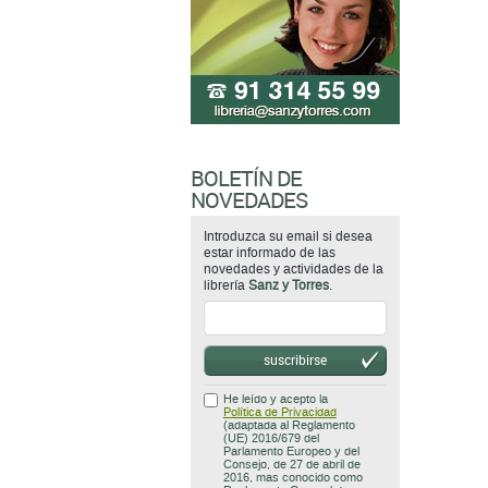
BOLETÍN DE
NOVEDADES
Introduzca su email si desea
estar informado de las
novedades y actividades de la
librería
Sanz y Torres
.
suscribirse
He leído y acepto la
Política de Privacidad
(adaptada al Reglamento
(UE) 2016/679 del
Parlamento Europeo y del
Consejo, de 27 de abril de
2016, mas conocido como