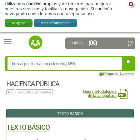
Utilizamos
cookies
propias y de terceros para mejorar
nuestros servicios y facilitar la navegación. Si continúa
navegando consideramos que acepta su uso.
aceptar
más información
(0 €)
0 LIBROS
Búsqueda Avanzada
HACIENDA PÚBLICA
Guía metodológica
FB
Segundo cuatrimestre
de la asignatura
TEXTO BÁSICO
TEXTO BÁSICO