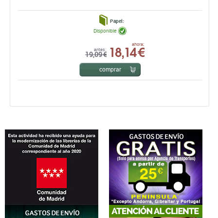
Papel:
Disponible
18,14 €
ahora:
antes:
19,09 €
comprar