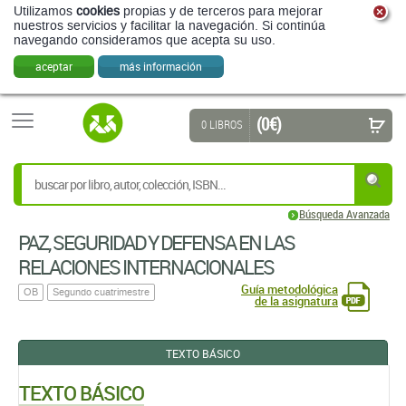
Utilizamos
cookies
propias y de terceros para mejorar
nuestros servicios y facilitar la navegación. Si continúa
navegando consideramos que acepta su uso.
aceptar
más información
(0 €)
0 LIBROS
Búsqueda Avanzada
PAZ, SEGURIDAD Y DEFENSA EN LAS
RELACIONES INTERNACIONALES
Guía metodológica
OB
Segundo cuatrimestre
de la asignatura
TEXTO BÁSICO
TEXTO BÁSICO