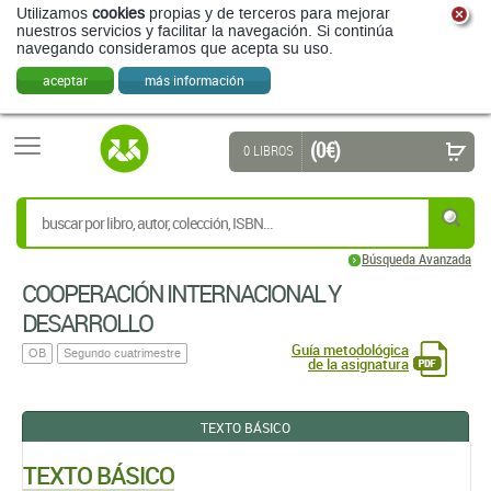
Utilizamos
cookies
propias y de terceros para mejorar
nuestros servicios y facilitar la navegación. Si continúa
navegando consideramos que acepta su uso.
aceptar
más información
(0 €)
0 LIBROS
Búsqueda Avanzada
COOPERACIÓN INTERNACIONAL Y
DESARROLLO
Guía metodológica
OB
Segundo cuatrimestre
de la asignatura
TEXTO BÁSICO
TEXTO BÁSICO