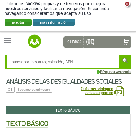
Utilizamos
cookies
propias y de terceros para mejorar
nuestros servicios y facilitar la navegación. Si continúa
navegando consideramos que acepta su uso.
aceptar
más información
(0 €)
0 LIBROS
Búsqueda Avanzada
ANÁLISIS DE LAS DESIGUALDADES SOCIALES
Guía metodológica
OB
Segundo cuatrimestre
de la asignatura
TEXTO BÁSICO
TEXTO BÁSICO