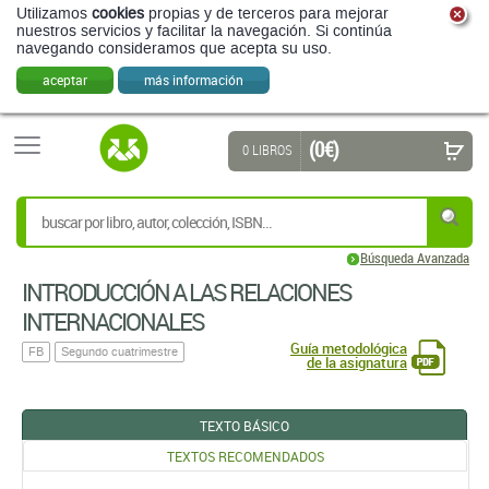
Utilizamos
cookies
propias y de terceros para mejorar
nuestros servicios y facilitar la navegación. Si continúa
navegando consideramos que acepta su uso.
aceptar
más información
(0 €)
0 LIBROS
Búsqueda Avanzada
INTRODUCCIÓN A LAS RELACIONES
INTERNACIONALES
Guía metodológica
FB
Segundo cuatrimestre
de la asignatura
TEXTO BÁSICO
TEXTOS RECOMENDADOS