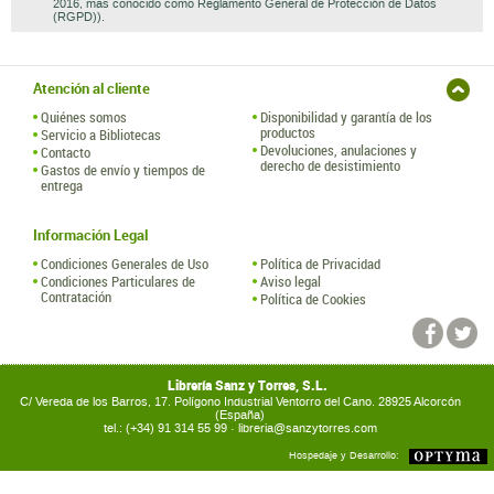
2016, mas conocido como Reglamento General de Protección de Datos
(RGPD)).
Atención al cliente
Quiénes somos
Disponibilidad y garantía de los
productos
Servicio a Bibliotecas
Devoluciones, anulaciones y
Contacto
derecho de desistimiento
Gastos de envío y tiempos de
entrega
Información Legal
Condiciones Generales de Uso
Política de Privacidad
Condiciones Particulares de
Aviso legal
Contratación
Política de Cookies
Librería Sanz y Torres, S.L.
C/ Vereda de los Barros, 17. Polígono Industrial Ventorro del Cano. 28925 Alcorcón
(España)
tel.: (+34) 91 314 55 99 ·
libreria@sanzytorres.com
Hospedaje y Desarrollo: