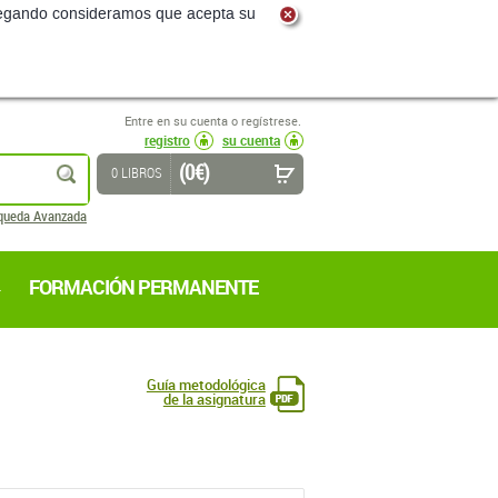
navegando consideramos que acepta su
Entre en su cuenta o regístrese.
registro
su cuenta
(0 €)
buscar
0 LIBROS
queda Avanzada
FORMACIÓN PERMANENTE
Guía metodológica
de la asignatura