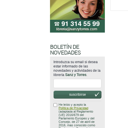
BOLETÍN DE
NOVEDADES
Introduzca su email si desea
estar informado de las
novedades y actividades de la
librería
Sanz y Torres
.
suscribirse
He leído y acepto la
Política de Privacidad
(adaptada al Reglamento
(UE) 2016/679 del
Parlamento Europeo y del
Consejo, de 27 de abril de
2016, mas conocido como