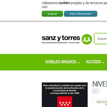
Utilizamos
cookies
propias y de terceros pa
uso.
aceptar
más información
DOBLES GRADOS
ACCESO
NIVE
A2-
TEXTO 