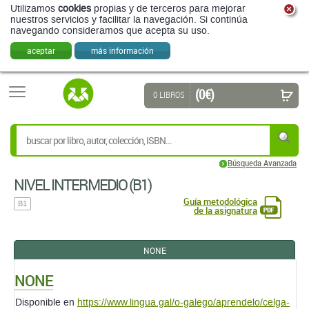
Utilizamos
cookies
propias y de terceros para mejorar
nuestros servicios y facilitar la navegación. Si continúa
navegando consideramos que acepta su uso.
aceptar
más información
(0 €)
0 LIBROS
Búsqueda Avanzada
NIVEL INTERMEDIO (B1)
Guía metodológica
B1
de la asignatura
NONE
NONE
Disponible en
https://www.lingua.gal/o-galego/aprendelo/celga-