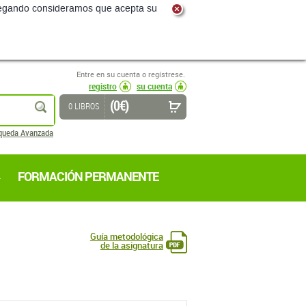
navegando consideramos que acepta su
Entre en su cuenta o regístrese.
registro
su cuenta
(0 €)
buscar
0 LIBROS
queda Avanzada
FORMACIÓN PERMANENTE
Guía metodológica
de la asignatura