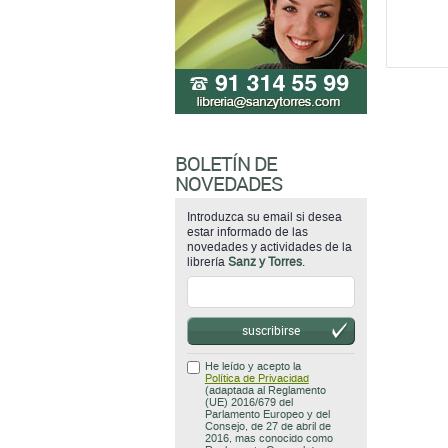
BOLETÍN DE
NOVEDADES
Introduzca su email si desea
estar informado de las
novedades y actividades de la
librería
Sanz y Torres
.
suscribirse
He leído y acepto la
Política de Privacidad
(adaptada al Reglamento
(UE) 2016/679 del
Parlamento Europeo y del
Consejo, de 27 de abril de
2016, mas conocido como