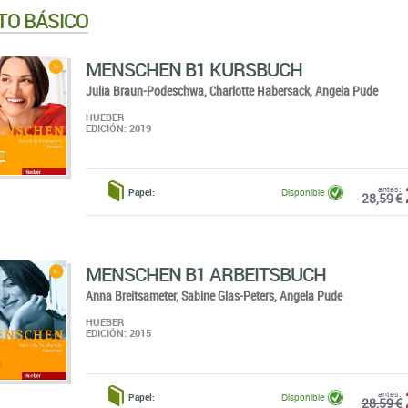
TO BÁSICO
MENSCHEN B1 KURSBUCH
Julia Braun-Podeschwa,
Charlotte Habersack,
Angela Pude
HUEBER
EDICIÓN: 2019
antes:
Papel:
Disponible
28,59 €
MENSCHEN B1 ARBEITSBUCH
Anna Breitsameter,
Sabine Glas-Peters,
Angela Pude
HUEBER
EDICIÓN: 2015
antes:
Papel:
Disponible
28,59 €