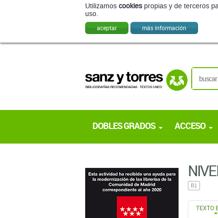
Utilizamos
cookies
propias y de terceros pa
uso.
aceptar
más información
DOBLES GRADOS
ACCESO
NIVE
B1
TEXTO 