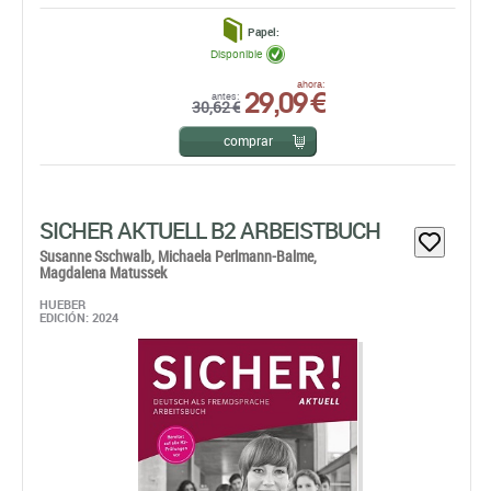
Papel:
Disponible
29,09 €
ahora:
antes:
30,62 €
comprar
SICHER AKTUELL B2 ARBEISTBUCH
Susanne Sschwalb,
Michaela Perlmann-Balme,
Magdalena Matussek
HUEBER
EDICIÓN: 2024