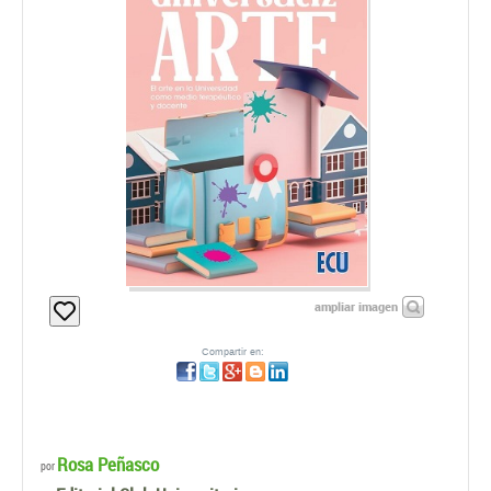
ampliar imagen
Compartir en:
Rosa Peñasco
por
Editorial Club Universitario
Edición:
1ª - 2021
Material válido para:
CARRERA
CURSO
ASIGNATURA