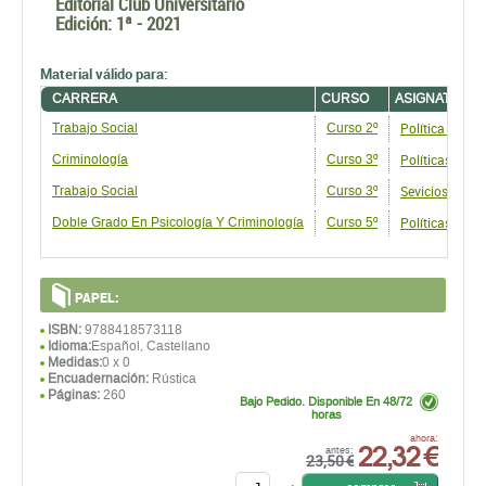
Política Social
Trabajo Social
Curso 2º
Políticas Soci
Criminología
Curso 3º
Sevicios Soci
Trabajo Social
Curso 3º
Políticas Soci
Doble Grado En Psicologí­a Y Criminología
Curso 5º
PAPEL:
ISBN:
9788418573118
Idioma:
Español, Castellano
Medidas:
0 x 0
Encuadernación:
Rústica
Páginas:
260
Bajo Pedido. Disponible En 48/72
horas
22,32 €
ahora:
antes:
23,50 €
comprar
und.
RESUMEN