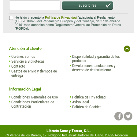
Atención al cliente
Quiénes somos
Disponibilidad y garantía de los
productos
Servicio a Bibliotecas
Devoluciones, anulaciones y
Contacto
derecho de desistimiento
Gastos de envío y tiempos de
entrega
Información Legal
Condiciones Generales de Uso
Política de Privacidad
Condiciones Particulares de
Aviso legal
Contratación
Política de Cookies
Librería Sanz y Torres, S.L.
C/ Vereda de los Barros, 17. Polígono Industrial Ventorro del Cano. 28925 Alcorcón
(España)
tel.: (+34) 91 314 55 99 ·
libreria@sanzytorres.com
Hospedaje y Desarrollo: