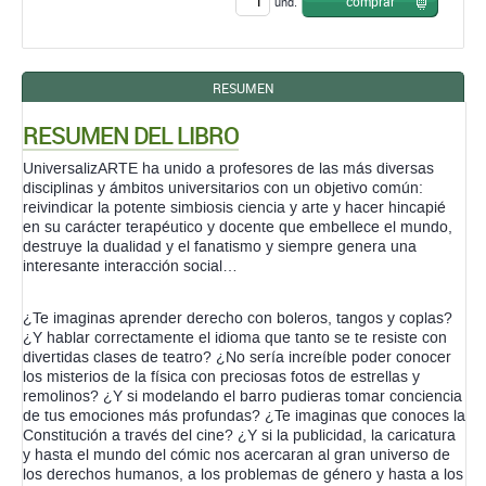
RESUMEN DEL LIBRO
UniversalizARTE ha unido a profesores de las más diversas
disciplinas y ámbitos universitarios con un objetivo común:
reivindicar la potente simbiosis ciencia y arte y hacer hincapié
en su carácter terapéutico y docente que embellece el mundo,
destruye la dualidad y el fanatismo y siempre genera una
interesante interacción social…
¿Te imaginas aprender derecho con boleros, tangos y coplas?
¿Y hablar correctamente el idioma que tanto se te resiste con
divertidas clases de teatro? ¿No sería increíble poder conocer
los misterios de la física con preciosas fotos de estrellas y
remolinos? ¿Y si modelando el barro pudieras tomar conciencia
de tus emociones más profundas? ¿Te imaginas que conoces la
Constitución a través del cine? ¿Y si la publicidad, la caricatura
y hasta el mundo del cómic nos acercaran al gran universo de
los derechos humanos, a los problemas de género y hasta a los
intríngulis del derecho romano? ¿Te imaginas que el rap y hasta
el hiphop fueran importantes elementos de transformación
social? ¿Podrán los cuentos infantiles generar importantes
consecuencias en el ámbito del trabajo social?