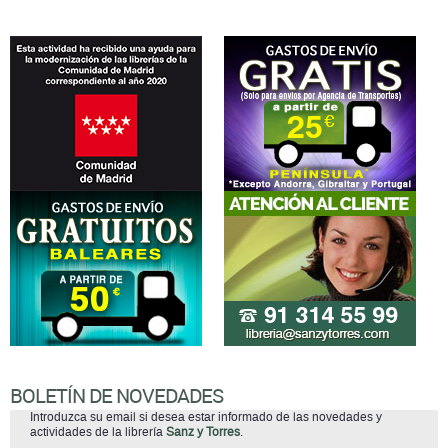
BOLETÍN DE NOVEDADES
Introduzca su email si desea estar informado de las novedades y
actividades de la librería
Sanz y Torres
.
suscribirse
He leído y acepto la
Política de Privacidad
(adaptada al Reglamento
(UE) 2016/679 del Parlamento Europeo y del Consejo, de 27 de abril de
2016, mas conocido como Reglamento General de Protección de Datos
(RGPD)).