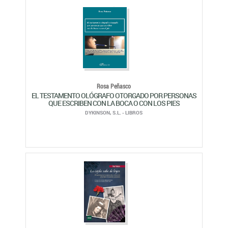
Rosa Peñasco
EL TESTAMENTO OLÓGRAFO OTORGADO POR PERSONAS
QUE ESCRIBEN CON LA BOCA O CON LOS PIES
DYKINSON, S.L. - LIBROS
Rosa Peñasco
LA COPLA SABE DE LEYES
U.N.E.D.