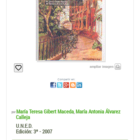
ampliar imagen
Compartir en:
María Teresa Gibert Maceda
María Antonia Álvarez
,
por
Calleja
U.N.E.D.
Edición:
3ª - 2007