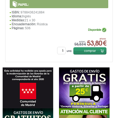
PAPEL:
ISBN:
9788436241884
Idioma:
Inglés
Medidas:
21 x 30
Encuadernación:
Rústica
Páginas:
506
Disponible
53,80 €
ahora:
antes:
56,63 €
comprar
und.