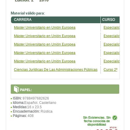
Material válido para:
CARRERA
CURSO
Máster Universitario en Unión Europea
Especialidad: D
Máster Universitario en Unión Europea
Especialidad: D
Máster Universitario en Unión Europea
Especialidad: D
Máster Universitario en Unión Europea
Especialidad: Ec
Máster Universitario en Unión Europea
Especialidad: Ec
Ciencias Jurídicas De Las Administraciones Públicas
Curso 2º
PAPEL:
ISBN:
9788497682626
Idioma:
Español, Castellano
Medidas:
16 x 23.5
Encuadernación:
Rústica
Páginas:
408
Sin Existencias. Sin
fecha conocida de
disponibilidad
33,25 €
ahora:
antes:
35,00 €