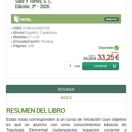
Sanz Y Torres, S. L.
Edición:
3ª - 2026
PAPEL:
ISBN:
9788410409705
Idioma:
Español, Castellano
Medidas:
17 x 24
Encuadernación:
Rústica
Páginas:
158
Disponible
33,25 €
ahora:
antes:
35,00 €
comprar
und.
RESUMEN
ÍNDICE
RESUMEN DEL LIBRO
Estas notas corresponden a un curso de iniciación cuyo objetivo
es que un alumno con unos conocimientos básicos de
Topología Elemental (subespacios, espacios cociente y