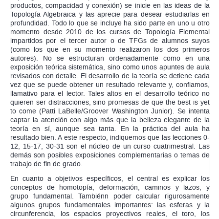
productos, compacidad y conexión) se inicie en las ideas de la
Topología Algebraica y las aprecie para desear estudiarlas en
profundidad. Todo lo que se incluye ha sido parte en uno u otro
momento desde 2010 de los cursos de Topología Elemental
impartidos por el tercer autor o de TFGs de alumnos suyos
(como los que en su momento realizaron los dos primeros
autores). No se estructuran ordenadamente como en una
exposición teórica sistemática, sino como unos apuntes de aula
revisados con detalle. El desarrollo de la teoría se detiene cada
vez que se puede obtener un resultado relevante y, confiamos,
llamativo para el lector. Tales altos en el desarrollo teórico no
quieren ser distracciones, sino promesas de que the best is yet
to come (Patti LaBelle/Groover Washington Junior). Se intenta
captar la atención con algo más que la belleza elegante de la
teoría en sí, aunque sea tanta. En la práctica del aula ha
resultado bien. A este respecto, indiquemos que las lecciones 0-
12, 15-17, 30-31 son el núcleo de un curso cuatrimestral. Las
demás son posibles exposiciones complementarias o temas de
trabajo de fin de grado.
En cuanto a objetivos específicos, el central es explicar los
conceptos de homotopía, deformación, caminos y lazos, y
grupo fundamental. Tambiénn poder calcular rigurosamente
algunos grupos fundamentales importantes: las esferas y la
circunferencia, los espacios proyectivos reales, el toro, los