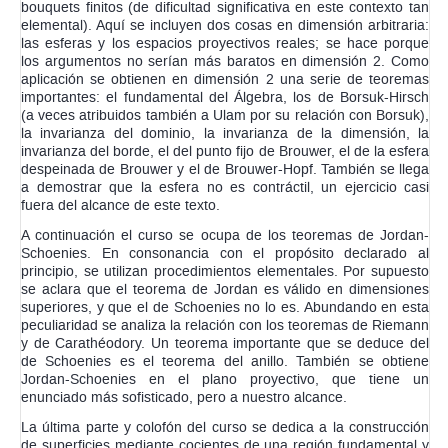
bouquets finitos (de dificultad significativa en este contexto tan
elemental). Aquí se incluyen dos cosas en dimensión arbitraria:
las esferas y los espacios proyectivos reales; se hace porque
los argumentos no serían más baratos en dimensión 2. Como
aplicación se obtienen en dimensión 2 una serie de teoremas
importantes: el fundamental del Álgebra, los de Borsuk-Hirsch
(a veces atribuidos también a Ulam por su relación con Borsuk),
la invarianza del dominio, la invarianza de la dimensión, la
invarianza del borde, el del punto fijo de Brouwer, el de la esfera
despeinada de Brouwer y el de Brouwer-Hopf. También se llega
a demostrar que la esfera no es contráctil, un ejercicio casi
fuera del alcance de este texto.
A continuación el curso se ocupa de los teoremas de Jordan-
Schoenies. En consonancia con el propósito declarado al
principio, se utilizan procedimientos elementales. Por supuesto
se aclara que el teorema de Jordan es válido en dimensiones
superiores, y que el de Schoenies no lo es. Abundando en esta
peculiaridad se analiza la relación con los teoremas de Riemann
y de Carathéodory. Un teorema importante que se deduce del
de Schoenies es el teorema del anillo. También se obtiene
Jordan-Schoenies en el plano proyectivo, que tiene un
enunciado más sofisticado, pero a nuestro alcance.
La última parte y colofón del curso se dedica a la construcción
de superficies mediante cocientes de una región fundamental y