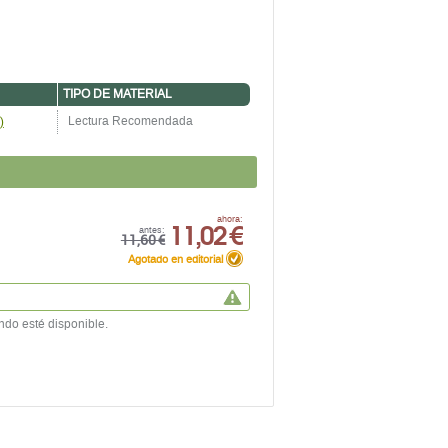
TIPO DE MATERIAL
)
Lectura Recomendada
11,02 €
ahora:
antes:
11,60 €
Agotado en editorial
ndo esté disponible.