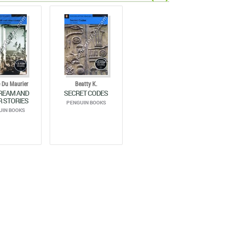
 Du Maurier
Beatty K.
REAM AND
SECRET CODES
 STORIES
PENGUIN BOOKS
UIN BOOKS