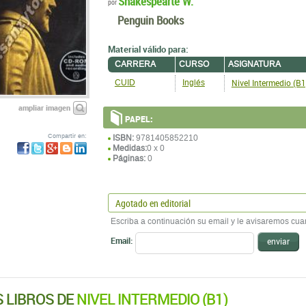
Shakespearte W.
por
Penguin Books
Material válido para:
CARRERA
CURSO
ASIGNATURA
Nivel Intermedio (B1
CUID
Inglés
ampliar imagen
PAPEL:
Compartir en:
ISBN:
9781405852210
Medidas:
0 x 0
Páginas:
0
Agotado en editorial
Escriba a continuación su email y le avisaremos cua
Email:
enviar
 LIBROS DE
NIVEL INTERMEDIO (B1)