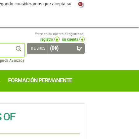
navegando consideramos que acepta su
Entre en su cuenta o regístrese.
registro
su cuenta
(0 €)
buscar
0 LIBROS
queda Avanzada
FORMACIÓN PERMANENTE
 OF