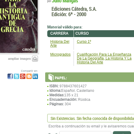
Julio Mangas
por
Ediciones Cátedra, S.A.
Edición:
6ª - 2000
Material válido para:
CARRERA
CURSO
Historia Del
Curso 1º
Arte
Microgrados
Cualificación Para La Enseñanza
ampliar imagen
De La Geografía, La Historia Y La
Historia Del Arte
Compartir en:
PAPEL:
ISBN:
9788437601427
Idioma:
Español, Castellano
Medidas:
135 x 21
Encuadernación:
Rústica
Páginas:
304
Sin Existencias. Sin fecha conocida de disponibilid
Escriba a continuación su email y le avisaremos cua