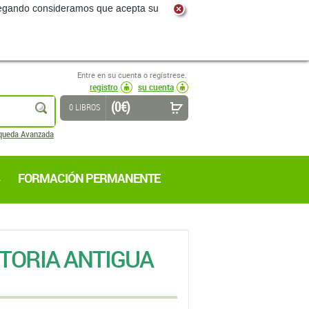
navegando consideramos que acepta su
Entre en su cuenta o regístrese.
registro
su cuenta
(0 €)
buscar
0 LIBROS
queda Avanzada
FORMACIÓN PERMANENTE
STORIA ANTIGUA