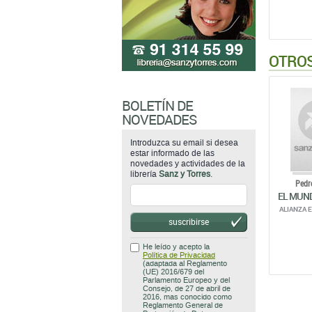
OTROS
BOLETÍN DE
NOVEDADES
Introduzca su email si desea
estar informado de las
novedades y actividades de la
librería
Sanz y Torres
.
Pedr
EL MUN
ALIANZA E
suscribirse
He leído y acepto la
Política de Privacidad
(adaptada al Reglamento
(UE) 2016/679 del
Parlamento Europeo y del
Consejo, de 27 de abril de
2016, mas conocido como
Reglamento General de