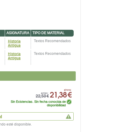
ASIGNATURA
TIPO DE MATERIAL
Historia
Textos Recomendados
Antigua
Historia
Textos Recomendados
Antigua
21,38 €
ahora:
antes:
22,50 €
Sin Existencias. Sin fecha conocida de
disponibilidad
ad
ndo esté disponible.