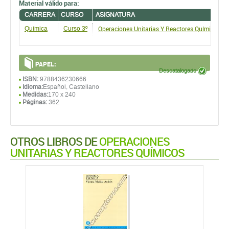
CARRERA
CURSO
ASIGNATURA
Operaciones Unitarias Y Reactores Químicos
Química
Curso 3º
PAPEL:
Descatalogado
ISBN:
9788436230666
Idioma:
Español, Castellano
Medidas:
170 x 240
Páginas:
362
OTROS LIBROS DE
OPERACIONES
UNITARIAS Y REACTORES QUÍMICOS