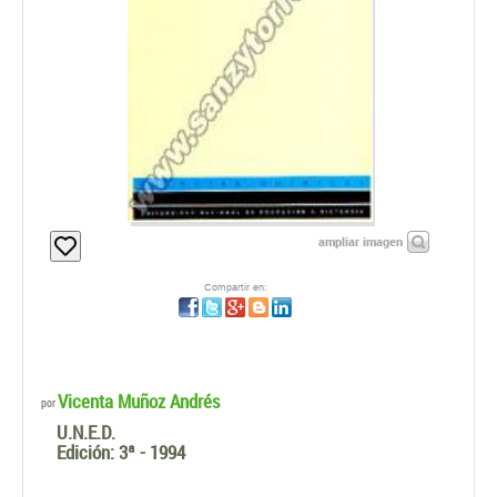
ampliar imagen
Compartir en:
Vicenta Muñoz Andrés
por
U.N.E.D.
Edición:
3ª - 1994
Material válido para: