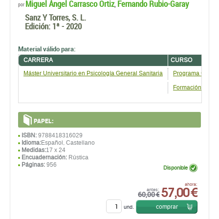
Miguel Ángel Carrasco Ortiz
Fernando Rubio-Garay
,
por
Sanz Y Torres, S. L.
Edición:
1ª - 2020
Material válido para:
CARRERA
CURSO
Máster Universitario en Psicología General Sanitaria
Programa General
Formación Perm
PAPEL:
ISBN:
9788418316029
Idioma:
Español, Castellano
Medidas:
17 x 24
Encuadernación:
Rústica
Páginas:
956
Disponible
57,00 €
ahora:
antes:
60,00 €
comprar
und.