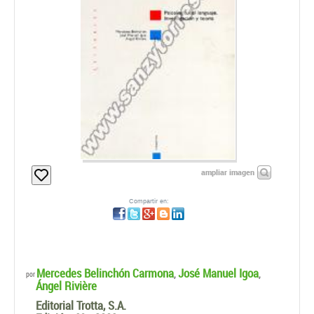
ampliar imagen
Compartir en:
Mercedes Belinchón Carmona
José Manuel Igoa
,
,
por
Ángel Rivière
Editorial Trotta, S.A.