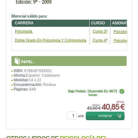
Edición:
9ª - 2009
Material válido para:
CARRERA
CURSO
ASIGNATURA
Psicología Del
Psicología
Curso 3º
Psicologí­a De
Doble Grado En Psicologí­a Y Criminología
Curso 4º
PAPEL:
ISBN:
9788487699351
Idioma:
Español, Castellano
Medidas:
14 x 22
Encuadernación:
Rústica
Páginas:
848
Bajo Pedido. Disponible En 48/72
horas
40,85 €
ahora:
antes:
43,00 €
comprar
und.