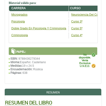
Material válido para:
CARRERA
CURSO
Microgrados
Neurociencia Del Comport
Psicología
Curso 3º
Doble Grado En Psicologí­a Y Criminología
Curso 5º
Criminología
Curso 4º
PAPEL:
No
disponible.
ISBN:
9788436279344
Venta
Idioma:
Español, Castellano
Exclusiva
Medidas:
19 x 24.5
U.N.E.D.
Encuadernación:
Rústica
Páginas:
638
RESUMEN
RESUMEN DEL LIBRO