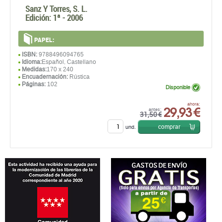
Sanz Y Torres, S. L.
Edición:
1ª - 2006
PAPEL:
ISBN:
9788496094765
Idioma:
Español, Castellano
Medidas:
170 x 240
Encuadernación:
Rústica
Páginas:
102
Disponible
29,93 €
ahora:
antes:
31,50 €
comprar
und.