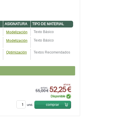
ASIGNATURA
TIPO DE MATERIAL
Modelización
Texto Básico
Modelización
Texto Básico
Optimización
Textos Recomendados
52,25 €
ahora:
antes:
55,00 €
Disponible
comprar
und.