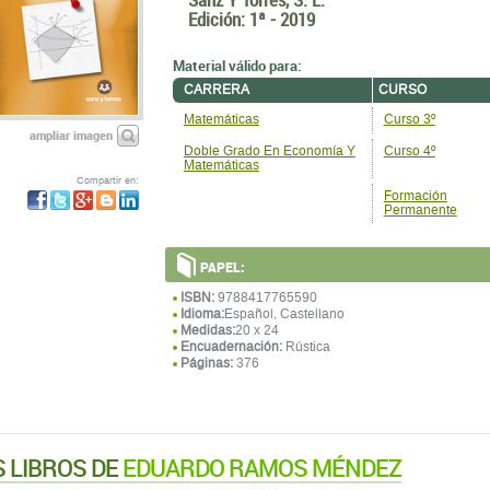
Edición:
1ª - 2019
Material válido para:
CARRERA
CURSO
Matemáticas
Curso 3º
ampliar imagen
Doble Grado En Economí­a Y
Curso 4º
Matemáticas
Compartir en:
Formación
Permanente
PAPEL:
ISBN:
9788417765590
Idioma:
Español, Castellano
Medidas:
20 x 24
Encuadernación:
Rústica
Páginas:
376
 LIBROS DE
EDUARDO RAMOS MÉNDEZ