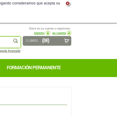
navegando consideramos que acepta su
Entre en su cuenta o regístrese.
registro
su cuenta
(0 €)
buscar
0 LIBROS
queda Avanzada
FORMACIÓN PERMANENTE