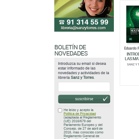
BOLETÍN DE
Eduardo 
NOVEDADES
INTRO
LAS MA
Introduzca su email si desea
SANZ Y 
estar informado de las
novedades y actividades de la
librería
Sanz y Torres
.
suscribirse
He leído y acepto la
Política de Privacidad
(adaptada al Reglamento
(UE) 2016/679 del
Parlamento Europeo y del
Consejo, de 27 de abril de
2016, mas conocido como
Reglamento General de