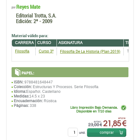
Reyes Mate
por
Editorial Trotta, S.A.
Edición:
2ª - 2009
Material válido para:
CARRERA
CURSO
ASIGNATURA
TIPO D
Filosofía De La Historia (Plan 2019)
Filosofía
Curso 3º
Trabajo
PAPEL:
ISBN:
9788481648447
Colección:
Estructuras Y Procesos. Serie Filosofía
Idioma:
Español, Castellano
Medidas:
14.5 x 23
Encuadernación:
Rústica
Páginas:
338
Libro Impresión Bajo Demanda.
Disponible en 7/10 días
21,85 €
ahora:
antes:
23,00 €
comprar
und.